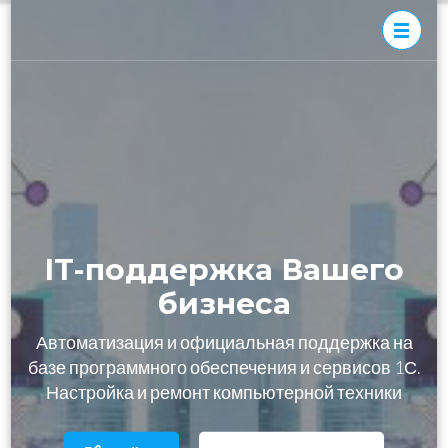
Перейти
к
содержимому
(нажмите
Программы и
IT-поддержка Вашего
Enter)
сервисы 1С.
бизнеса
Настройка и
ремонт
компьютерной
техники
IT-поддержка Вашего
бизнеса
Автоматизация и официальная поддержка на
базе программного обеспечения и сервисов 1С.
Настройка и ремонт компьютерной техники