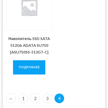
Накопитель SSD SATA
512Gb ADATA SU750
[ASU750SS-512GT-C]
ПОДРОБНЕЕ
←
1
2
3
4