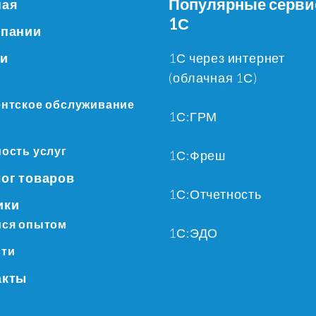
Популярные серв
ная
1С
мпании
ги
1С через интернет
(облачная 1С)
нтское обслуживание
1С:ГРМ
ость услуг
1С:Фреш
ог товаров
1С:Отчетность
ики
ся опытом
1С:ЭДО
сти
акты