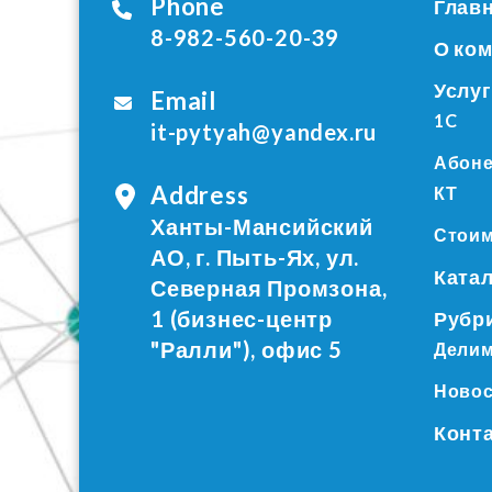
Phone
Глав
8-982-560-20-39
О ко
Услу
Email
1C
it-pytyah@yandex.ru
Абоне
Address
КТ
Ханты-Мансийский
Стоим
АО, г. Пыть-Ях, ул.
Катал
Северная Промзона,
1 (бизнес-центр
Рубр
"Ралли"), офис 5
Делим
Ново
Конт