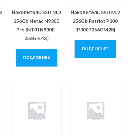
2
Накопитель SSD M.2
Накопитель SSD M.2
256Gb Netac N930E
256Gb Patriot P300
Pro [NT01N930E-
[P300P256GM28]
256G-E4X]
ПОДРОБНЕЕ
ПОДРОБНЕЕ